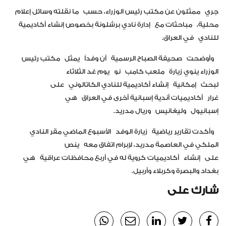
جري
ممثلون عن مكتب رئيس الوزراء، حسب
ما نقلته وسائل إعلام
محلية،
مباحثات مع
إدارة نادي برشلونة بخصوص إنشاء أكاديمية
للنادي
في العراق.
وأوضحت
صحيفة الصباح الرسمية
أن وفداً
يمثل
مكتب رئيس
الوزراء ينوي زيارة
ملعب كامب
نو
يوم غد الثلاثاء
لبحث
إمكانية
إنشاء أكاديمية للنادي الكاتالوني
على
غرار
أكاديميات أندية إسبانية أخرى في العراق
هي
إسبانيول
وليغانيس
وريال مدريد.
وأ
كدت تقارير رياضية
زيارة الوفد
الأسبوع الماضي مقر النادي
الملكي في العاصمة مدريد، لإبرام اتفاق معه
ينص
على
إنشاء
أكاديميات كروية له في أربع محافظات عراقية
هي
بغداد والبصرة وكربلاء وأربيل.
شارك على