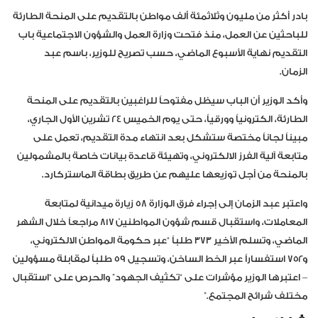
بادر أكثر من مليون وثلاثمئة ألف مواطن بالتقديم على المنحة الطارئة
للباحثين عن العمل، منذ فتحت وزارة العمل والشؤون الاجتماعية باب
التقديم نهاية الأسبوع الماضي، حسب تصريح للوزير، باسم عبد
الزمان.
وأكد الوزير أن الباب سيظل مفتوحاً للراغبين بالتقديم على المنحة
الطارئة، الكترونياً وورقياً، حتى يوم الخميس ٢٤ تشرين الأول الجاري،
مبيناً لجاناً مختصة ستشكل بعد انتهاء مدة التقديم، تعمل على
متابعة آلية الفرز الالكتروني، وتهيئة قاعدة بيانات خاصة بالمشمولين
بالمنحة من أجل توزيعها عليهم عن طريق بطاقة الماستركارد.
واعتبر عبد الزمان إلى إجراء فرق الوزارة ٥٨ زيارة ميدانية لمتابعة
المعاملات، واستقبال قسم شؤون المواطنين ٨١٧ مراجعاً خلال الشهر
الماضي، وتسلم الأخير ٣٧٣ طلباً “عبر حكومة المواطن الالكتروني،
و٧٥٢ استفساراً عبر الخط الساخن، وتسجيل ٥٩ طلباً لمقابلة مسؤولين
– اعتبرها الوزير مؤشرات على “تكثيف الجهود” والحرص على “استقبال
مختلف شرائح المجتمع.”