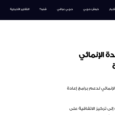
أخبار
خوش حچـي
حچـي عراقي
شنو؟
التقارير الأخبارية
دة الإنمائي
لإنمائي لدعم برامج إعادة
إلى تركيز الاتفاقية على