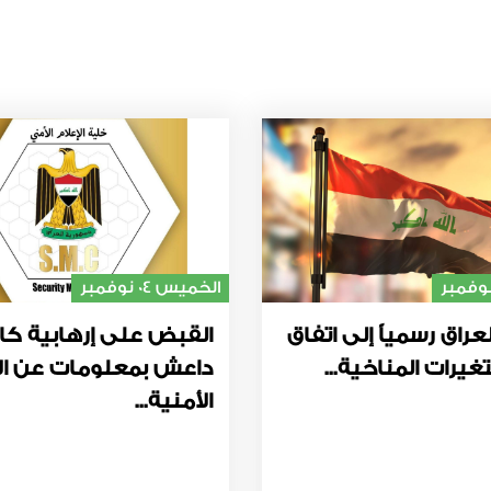
الخميس 04 نوفمبر
عراق رسمياً إلى اتفاق
القبض على إرهابية كا
غيرات المناخية...
داعش بمعلومات عن ال
الأمنية...