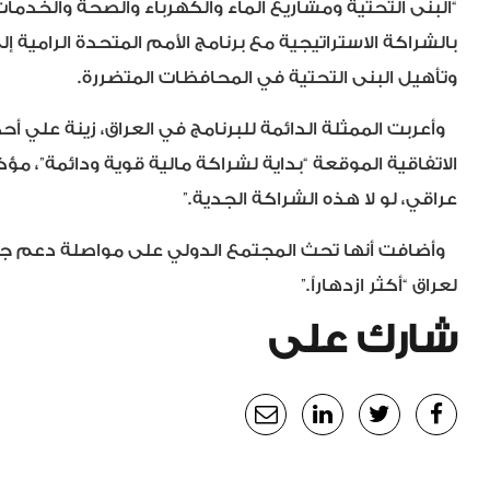
“البنى التحتية ومشاريع الماء والكهرباء والصحة والخدمات ا
بالشراكة الاستراتيجية مع برنامج الأمم المتحدة الرامية إلى
وتأهيل البنى التحتية في المحافظات المتضررة.
وأعربت الممثلة الدائمة للبرنامج في العراق، زينة علي أح
الاتفاقية الموقعة “بداية لشراكة مالية قوية ودائمة”، مؤك
عراقي، لو لا هذه الشراكة الجدية.”
وأضافت أنها تحث المجتمع الدولي على مواصلة دعم جهود 
لعراق “أكثر ازدهاراً.”
شارك على