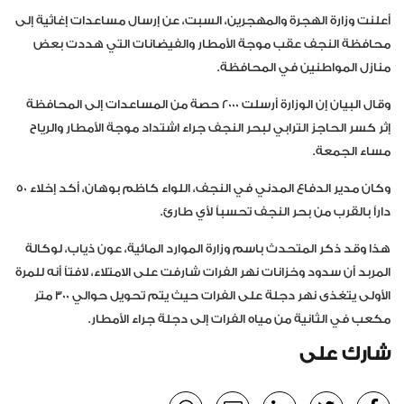
أعلنت وزارة الهجرة والمهجرين، السبت، عن إرسال مساعدات إغاثية إلى
محافظة النجف عقب موجة الأمطار والفيضانات التي هددت بعض
منازل المواطنين في المحافظة.
وقال البيان إن الوزارة أرسلت ٢٠٠٠ حصة من المساعدات إلى المحافظة
إثر كسر الحاجز الترابي لبحر النجف جراء اشتداد موجة الأمطار والرياح
مساء الجمعة.
وكان مدير الدفاع المدني في النجف، اللواء كاظم بوهان، أكد إخلاء ٥٠
داراً بالقرب من بحر النجف تحسباً لأي طارئ.
هذا وقد ذكر المتحدث باسم وزارة الموارد المائية، عون ذياب، لوكالة
المربد أن سدود وخزانات نهر الفرات شارفت على الامتلاء، لافتاً أنه للمرة
الأولى يتغذى نهر دجلة على الفرات حيث يتم تحويل حوالي ٣٠٠ متر
مكعب في الثانية من مياه الفرات إلى دجلة جراء الأمطار.
شارك على