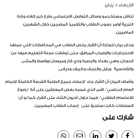
الأربعاء 01 يناير
تناقل مستخدمو وسائل التواصل الاجتماعي بفرح خبر إلغاء وزارة
التربية أوامر رسوب الطلاب والتلاميذ المضربين خلال الشهرين
الماضيين.
وذكر بيان للوزارة أن القرار يخص الطلاب في المحافظات التي عمتها
الاحتجاجات والإضراب المرافق، حتى توقفت عجلة التعليم فيها عن
الدوران، وهي بغداد والبصرة وذي قار وميسان وواسط والمثنى
وال
قادسية
وبابل والنجف وكربلاء وديالى.
وأضاف البيان أن القرار جاء “لإعطاء جميع الطلبة الفرصة الكاملة لإتمام
العام الدراسي”، الأمر الذي فسره بعض المعلقين على أنه “رضوخ
للاعتصام الطلابي”، فيما حاول آخرون الثناء على القرار كما لو أن
السلطات كانت ستجرؤ على
إرساب الطلاب المضربين.
شارك على