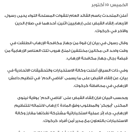
الخميس 15 أكتوبر
أعلن المتحدث باسم القائد العام للقوات المسلحة اللواء يحيى رسول،
الأربعاء، إلقاء القبض على إرهابيين اثنين، أحدهما في صلاح الدين
والآخر في كركوك.
وقال رسول في بيان إن قوة من جهاز مكافحة الإرهاب انطلقت في
وقت واحد الى مكانين مختلفين لمنع هروب تلك العناصر الإرهابية من
قبضة رجال جهاز مكافحة الإرهاب.
وفي ذات السياق أعلنت وكالة الاستخبارات والتحقيقات الاتحادية في
بيان، عن إلقاء القبض على ما يسمى “قاضي الدم” في تنظيم داعش
الإرهابي في محافظة كركوك.
وبحسب البيان فإن إلقاء القبض على “قاضي الدم” بولاية نينوى
المكنى “أبوبكر” والمطلوب وفق المادة 4 إرهاب لانتمائه للتنظيم
الإرهابي، جاء إثر عملية استخباراتية مشتركة نفذتها مفارز وكالة
الاستخبارات بالتعاون مع مدير أمن أفراد كركوك.