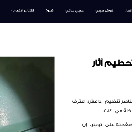
أخبار
خوش حچـي
حچـي عراقي
شنو؟
التقارير الأخبارية
حطيم آثار
ناصر تنظيم
داعش
، اعترف
حافظة في
2014
.
لى صفحته على
تويتر
،
إن