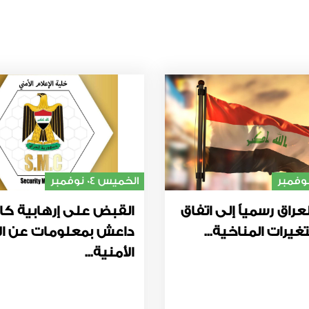
الخميس 04 نوفمبر
عراق رسمياً إلى اتفاق
القبض على إرهابية كا
غيرات المناخية...
داعش بمعلومات عن ال
الأمنية...