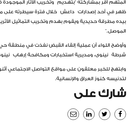
المتهم أقر بمشاركته “بتهديم
وتخريب الآثار الموجودة
ظهر في أحد إصدارات
داعش
خلال فترة سيطرته على م
بيده مطرقة حديدية ويقوم بهدم وتخريب التماثيل الأثر
الموصل.”
وأوضح اللواء أن عملية إلقاء القبض نفذت في منطقة حي ت
شرطة
نينوى
، ومديرية استخبارات ومكافحة إرهاب
نينو
وابتهج للخبر معلقون على مواقع التواصل الاجتماعي أثنوا
لتدنيسه كنوز العراق والإنسانية.
شارك على