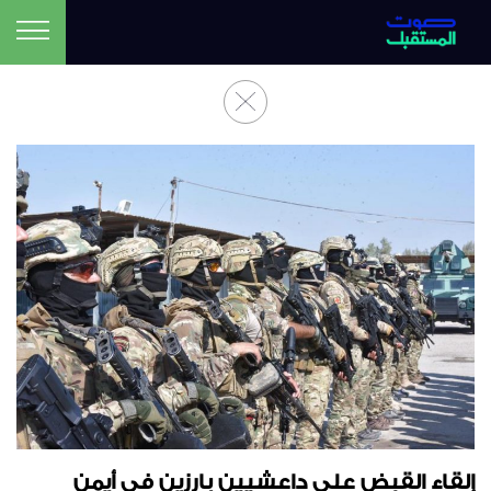
إلقاء القبض على داعشيين بارزين في أيمن