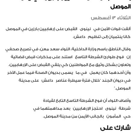
الموصل
الثلاثاء 13 أغسطس
ألقت قوات الأمن في
نينوى
القبض على إرهابيين بارزين في الموصل
كانا ينتميان إلى تنظيم
داعش
.
وقال الناطق باسم وزارة الداخلية، اللواء سعد معن، في تصريح صحفي
إن
فوج طوارئ الشرطة التاسع
استند على مذكرات قبض قضائية
وتعاون بشكل وثيق مع المواطنين كي يلقي القبض على الإرهابيين،
وأن أحدهما كان يعمل
في ما
يسمى بديوان الصحة فيما عمل الآخر
في ديوان الجند “خلال فترة سيطرة عناصر
داعش
على مدينة
الموصل.”
وأضاف اللواء أن فوج الشرطة التاسع التابع لقيادة
شرطة
نينوى
احتجز الإرهابيين
بعد مداهمتهما في
حي
المأمون
بالجانب الأيمن من مدينة الموصل.
شارك على