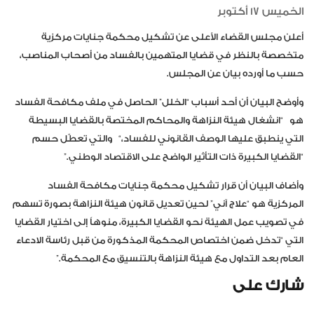
الخميس 17 أكتوبر
أعلن مجلس القضاء الأعلى عن تشكيل محكمة جنايات مركزية
متخصصة بالنظر في قضايا المتهمين بالفساد من أصحاب المناصب،
حسب ما أورده بيان عن المجلس.
وأوضح البيان أن أحد أسباب “الخلل” الحاصل في ملف مكافحة الفساد
هو
“
انشغال هيئة النزاهة والمحاكم المختصة بالقضايا البسيطة
التي ينطبق عليها الوصف القانوني للفساد،
“
والتي تعطّل حسم
“القضايا الكبيرة ذات التأثير الواضح على الاقتصاد الوطني.”
وأضاف البيان أن قرار تشكيل محكمة جنايات مكافحة الفساد
المركزية هو “علاج آني” لحين تعديل قانون هيئة النزاهة بصورة تسهم
في تصويب عمل الهيئة نحو القضايا الكبيرة، منوهاً إلى اختيار القضايا
التي “تدخل ضمن اختصاص المحكمة المذكورة من قبل رئاسة الادعاء
العام بعد التداول مع هيئة النزاهة بالتنسيق مع المحكمة.”
شارك على