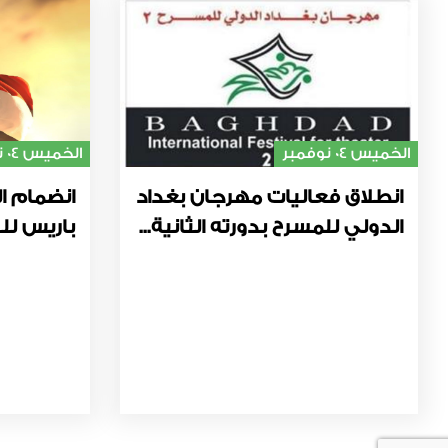
الخميس 04 نوفمبر
الخميس 04 نوفمبر
انطلاق فعاليات مهرجان بغداد
انضمام ال
الدولي للمسرح بدورته الثانية...
باريس للت