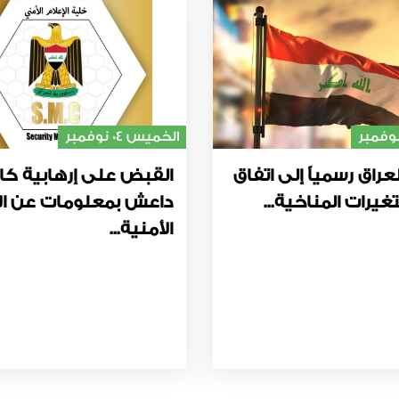
الخميس 04 نوفمبر
عراق رسمياً إلى اتفاق
القبض على إرهابية كا
غيرات المناخية...
داعش بمعلومات عن ال
الأمنية...