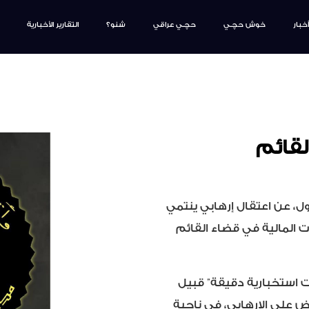
أخبار
خوش حچـي
حچـي عراقي
شنو؟
التقارير الأخبارية
لقائم
رات العسكرية، الإثنين ٢٣ كانون الأول، عن اعتقال إرهابي ينتمي
ت المالية في قضاء القائم
 استخبارية دقيقة” قبيل
بض على الإرهابي، في ناحية