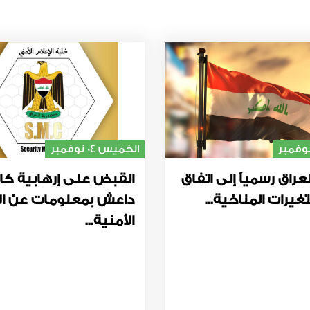
الخميس 04 نوفمبر
عراق رسمياً إلى اتفاق
القبض على إرهابية كا
غيرات المناخية...
داعش بمعلومات عن ال
الأمنية...