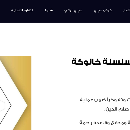
أخبار
خوش حچـي
حچـي عراقي
شنو؟
التقارير الأخبارية
ة سلسلة خانوكة
أعلنت خلية الإعلام الأمني في بيان، الأربعاء، تدمير 4 عجلات و56 وكراً ضمن عملية
اح الدين.
3 قواعد رشاشة و106 عبوة ناسفة ومدفع وقاعدة راجمة