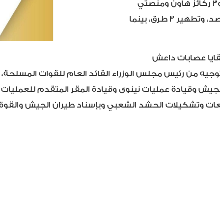
وصاروخين و5 عجلات وخندقين و15 موضع رمي و45 نفقاً و3 ركائز هاون ومنصتي
إطلاق صواريخ و11 قنبرة هاون ومسطرة تفجير وهاون ومرصد، وتطهير 3 طرق، بينما
ايا عصابات داعش
ي/نوفمبر الجاري بتوجيه من رئيس مجلس الوزراء القائد العام للقوات
الجيش وقيادة عمليات نينوى وقيادة المقر المتقدم للعمليا
طعات وتشكيلات الحشد الشعبي وبإسناد طيران الجيش والقوة ا