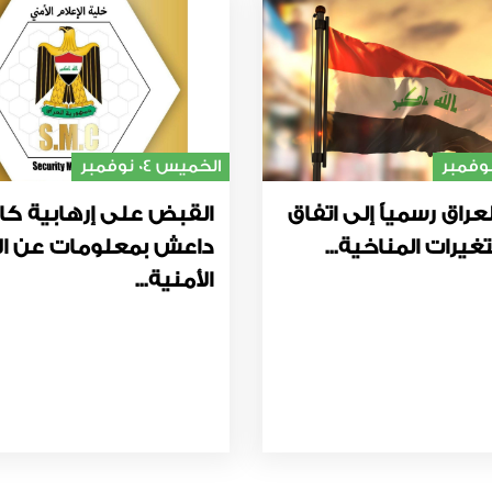
الخميس 04 نوفمبر
عراق رسمياً إلى اتفاق
القبض على إرهابية كا
غيرات المناخية...
داعش بمعلومات عن ال
الأمنية...