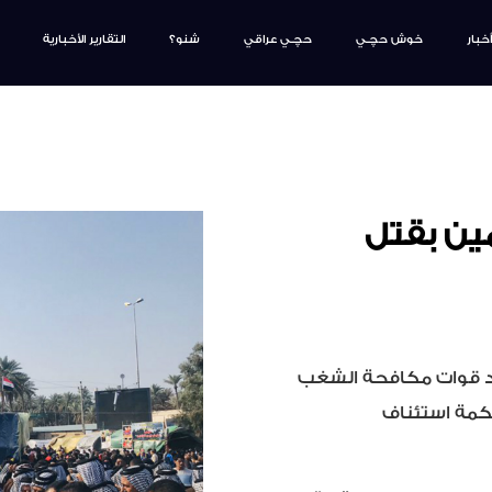
أخبار
خوش حچـي
حچـي عراقي
شنو؟
التقارير الأخبارية
ين بقتل
اد قوات مكافحة الشغب
كمة استئناف