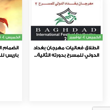
الخميس 04 نوفمبر
الخميس 04 نوفمبر
انطلاق فعاليات مهرجان بغداد
انضمام ال
الدولي للمسرح بدورته الثانية...
باريس للت