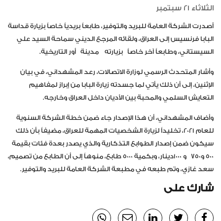
الثلاثاء 21 سبتمبر
أصدرت الشركة العامة للبريد والتوفير، طابعاً بريدياً خاصاً بزيارة قداسة
البابا فرنسيس إلى العراق، ولقائه المرجع الديني سماحة السيد علي
السيستاني، وطابعاً آخر خاصاً بزيارته مدينة أور التاريخية.
وأشار المتحدث الرسمي لوزارة الاتصالات، رعد المشهداني، في بيان
الإثنين، إلى أن ذلك يأتي لما جسدته زيارة البابا من إبراز لمفاهيم
التعايش السلمي والمحبة بين الأديان داخل العراق وخارجه.
وأضاف المشهداني، أن هذا الإصدار جاء ضمن خطة الشركة السنوية
للعام 2021، تخليداً لزيارة الشخصيات المهمة للعراق، مضيفاً بأن ذلك
سيكون ضمن إصدار الطوابع التذكارية والذي يصدر بعدة فئات بقيمة
500 و750 و 1000دينار، وبكمية 5000 طابع، منوهاً إلى أن الطابع من تصميم،
سعد غازي، وتم طبعه في مطبعة الشركة العامة للبريد والتوفير.
شارك على