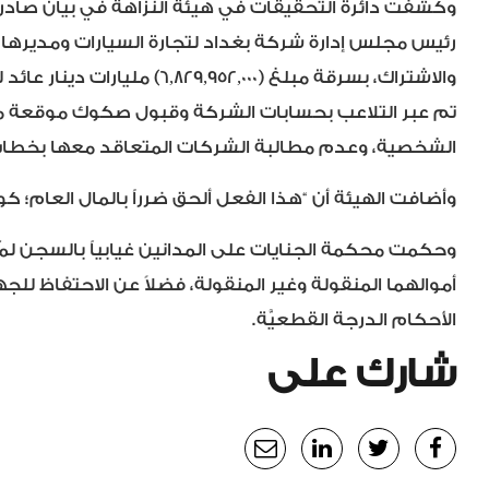
وكشفت دائرة التحقيقات في هيئة النزاهة في بيان صادر يو
رئيس مجلس إدارة شركة بغداد لتجارة السيارات ومديرها ا
والاشتراك، بسرقة مبلغ (,829,952,000
تم عبر التلاعب بحسابات الشركة وقبول صكوك موقعة م
الشخصية، وعدم مطالبة الشركات المتعاقد معها بخطاب 
وأضافت الهيئة أن “هذا الفعل ألحق ضرراً بالمال العام؛ كون نسبة مساه
وحكمت محكمة الجنايات على المدانين غيابياً بالسجن لمُدّ
أموالهما المنقولة وغير المنقولة، فضلاً عن الاحتفاظ للجه
الأحكام الدرجة القطعيَّة.
شارك على