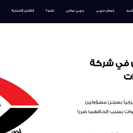
أخبار
خوش حچـي
حچـي عراقي
شنو؟
التقارير الأخبارية
 في شركة
ات
يابياً بسجن مسؤولين
ات بسبب إلحاقهما ضرراً