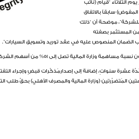
م الثلاثاء “قيام (نائب
لمفوض) سابقاً بالاتفاق
6) مليارات دينار عائد للشركة”، موضحة أن “ذلك
ن المستثمر بصفته
الضمان المنصوص عليه في عقد توريد وتسويق السيارات”.
مة وزارة المالية تصل إلى 51% من أسهم الشركة”.
َة عشرة سنواتٍ، إضافة إلى إصدارمُذكَّرات قبضٍ وإجراء التفت
تين المُتضرِّرتين (وزارة المالية والمصرف الأهلي) بحقِّ طلب 