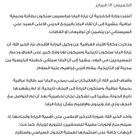
الخميس 18 فبراير
أعلنت وزارة الخارجية أن زيارة البابا فرانسيس ستكون بطائرة وحماية
عراقية، مشيرةً إلى أن لقاء البابا بالمرجع الديني الأعلى السيد علي
السيستاني لن يتضمن أيَّ توقيعاتٍ أو اتفاقات.
وذكرت وكالة الأنباء العراقية عن وكيل الوزارة الأقدم، نزار الخير الله، أن
زيارة البابا ستكون تاريخية وسيكون لها وقع كبير على العراق ودعم
للمسيحيين في البلاد، مشيراً إلى أن البابا سيلقي خطبته الرئيسية من
مدينة أور التاريخية، مقام النبي إبراهيم عليه السلام.
وأضاف الخير الله، أن الفاتيكان يرغب بمجيء البابا عبر طائرة عراقية
بحماية عراقية، وستكون الزيارة إلى النجف تاريخية، إذ لم يشهدها
تاريخ الحوزة، مشيراً إلى تشكيل لجان تحضيرية بعد أن تم التواصل مع
النجف وذي قار ونينوى والإقليم بشأن زيارة البابا.
وأكد الخير الله، ضرورة التركيز الإعلامي على أهمية الزيارة وإنجاحها، إذ
سيتم منح أولويات معينة للصحفيين، للترويج للزيارة، كما حث
الجهات كافة على استثمارها لعملية التحول السياسي واستقرار