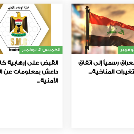
الخميس 04 نوفمبر
عراق رسمياً إلى اتفاق
القبض على إرهابية كا
غيرات المناخية...
داعش بمعلومات عن ال
الأمنية...