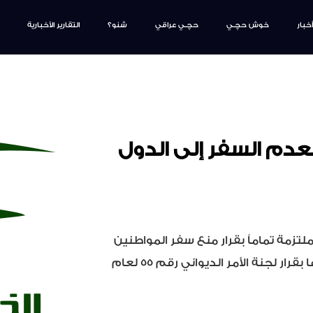
أخبار
خوش حچـي
حچـي عراقي
شنو؟
التقارير الأخبارية
بعدم السفر إلى الدول
لتزمة تماماً بقرار منع سفر المواطنين
إلى الدول التي انتشر بها فايروس كورونا وذلك التزاماً منها بقرار لجنة الأمر الديواني رقم 55 لعام