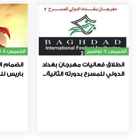
الخميس 04 نوفمبر
الخميس 04 نوفمبر
انطلاق فعاليات مهرجان بغداد
انضمام ال
الدولي للمسرح بدورته الثانية...
باريس للت