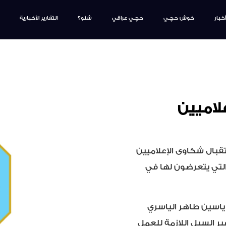
أخبار
خوش حچـي
حچـي عراقي
شنو؟
التقارير الأخبارية
لاميين
قبال شكاوى الإعلاميين
لتي يتعرضون لها في
ة ياسين طاهر الياسري
ير السبل اللازمة للعمل