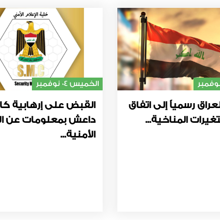
الخميس 04 نوفمبر
عراق رسمياً إلى اتفاق
القبض على إرهابية كا
غيرات المناخية...
داعش بمعلومات عن ال
الأمنية...