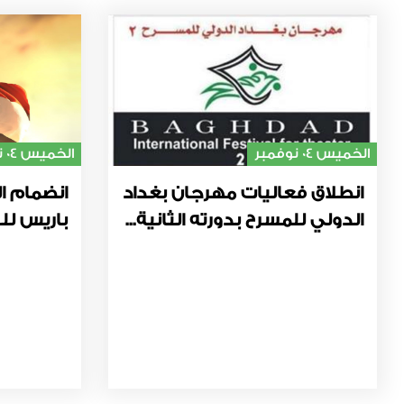
الخميس 04 نوفمبر
الخميس 04 نوفمبر
انطلاق فعاليات مهرجان بغداد
انضمام ال
الدولي للمسرح بدورته الثانية...
باريس للت