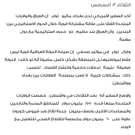
الثلاثاء 03 أغسطس
أكد السفير الأميركي لدى بغداد، ماثيو تولر
،
أن العراق والولايات
المتحدة اتفقا على علاقة مشتركة قوية، خلال الحوار الاستراتيجي بين
البلدين، وأن العراق بلد عظيم ذو حدود استراتيجية مع دول
مهمة
.
وقال تولر في مؤتمر صحفي إن سيادة الدولة العراقية قوية ليس
فقط لمواطنيها بل للمنطقة بشكل كامل، مضيفاً أنه لو كانت الدولة
ضعيفة نتيجة تدخلات خارجية وانتشار الفساد، لتسبب
ذلك بمشكلات كبيرة لا تصب بمصلحة العلاقات بين بغداد
وواشنطن.
وأوضح السفير أنه بعد اللقاءات في واشنطن، خصصت الولايات
المتحدة مبلغاً قدره
155
مليون دولار للمناطق المحررة والنازحين
والمساعدات الأخرى، ونصف مليون جرعة لقاح ضد فيروس كورونا،
علاوة على
60
مليون دولار مخصصة للقطاع الصحي للتعامل مع
الوباء.