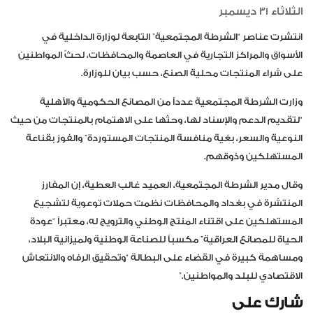
الثلاثاء 31 ديسمبر
انتشرت عناصر “الشرطة المجتمعية” التابعة لوزارة الداخلية في
الأسواق والمراكز التجارية في العاصمة والمحافظات، لحثّ المواطنين
على شراء المنتجات محلية الصنع، حسب بيان للوزارة.
وزارت الشرطة المجتمعية عدداً من المصانع الحكومية والأهلية
“لتقديم الدعم والإسناد لها، وحثها على الاهتمام بالمنتجات من حيث
النوعية والسعر، بغية منافسة المنتجات المستوردة” والفوز بقناعة
المستهلكين وذوقهم.
وقال مدير الشرطة المجتمعية، العميد غالب العطية، إن المفارز
المنتشرة في بغداد والمحافظات نظمت حملات توعوية لتشجيع
المستهلكين على اقتناء المنتج الوطني والترويج له، معتبراً “عودة
الحياة للمصانع العراقية” مكسباً للصناعة الوطنية ولميزانية البلاد،
ومساهمة كبيرة في القضاء على البطالة “وتحقيق الرفاه والانتعاش
الاقتصادي للبلد والمواطنين.”
شارك على