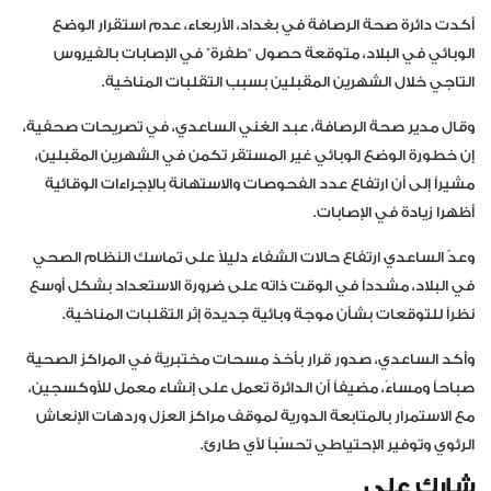
أكدت دائرة صحة الرصافة في بغداد، الأربعاء، عدم استقرار الوضع
الوبائي في البلاد، متوقعة حصول “طفرة” في الإصابات بالفيروس
التاجي خلال الشهرين المقبلين بسبب التقلبات المناخية.
وقال مدير صحة الرصافة، عبد الغني الساعدي، في تصريحات صحفية،
إن خطورة الوضع الوبائي غير المستقر تكمن في الشهرين المقبلين،
مشيراً إلى أن ارتفاع عدد الفحوصات والاستهانة بالإجراءات الوقائية
أظهرا زيادة في الإصابات.
وعدّ الساعدي ارتفاع حالات الشفاء دليلاً على تماسك النظام الصحي
في البلاد، مشدداً في الوقت ذاته على ضرورة الاستعداد بشكل أوسع
نظراً للتوقعات بشأن موجة وبائية جديدة إثر التقلبات المناخية.
وأكد الساعدي، صدور قرار بأخذ مسحات مختبرية في المراكز الصحية
صباحاً ومساءً، مضيفاً أن الدائرة تعمل على إنشاء معمل للأوكسجين،
مع الاستمرار بالمتابعة الدورية لموقف مراكز العزل وردهات الإنعاش
الرئوي وتوفير الإحتياطي تحسّباً لأي طارئ.
شارك على