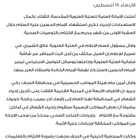
الأربعاء 19 أغسطس
أعلنت الأمانة العامة للعتبة العلوية المقدسة، الثلاثاء، إكمال
الاستعدادات لإحياء ذكرى استشهاد الإمام الحسين عليه السلام خلال
العشرة الأولى من شهر محرم مع الالتزام بالتوصيات الصحية .
وقال مسؤول قسم الإعلام في العتبة العلوية، فائق الشمري، في
تصريح للإعلام إن العمل مكثف من أجل البث المباشر عبر شاشة
فضائية العتبة العلوية وإذاعتها ووسائل التواصل الاجتماعي لمنبر
الإمام الحسين لاستذكار نهضة الإمام الخالدة واستقاء العبر منها.
وقال أمين عام هيئة المواكب الحسينية في محافظة النجف، زكي
جريو، إن الأطراف الأربعة في المدينة القديمة اتفقت على تأجيل إحياء
الشعائر في المحافظة لهذا العام إلى إشعار آخر بسبب جائحة كورونا،
مضيفاً أن بعض المواكب الرسمية ستقوم بإحياء الشعائر في أماكن
مفتوحة مع الالتزام بإجراءات التباعد الصحي، محذراً من سحب الإجارة
من المواكب المخالفة لإجراءات خلية الأزمة.
وكانت المرجعية الدينية في النجف وجهت بضرورة الالتزام بالتعليمات