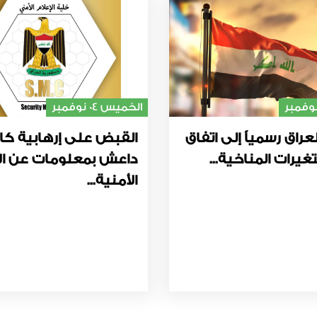
الخميس 04 نوفمبر
عراق رسمياً إلى اتفاق
القبض على إرهابية كا
غيرات المناخية...
داعش بمعلومات عن ال
الأمنية...