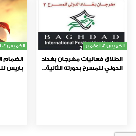
الخميس 04 نوفمبر
الخميس 04 نوفمبر
انطلاق فعاليات مهرجان بغداد
انضمام ال
الدولي للمسرح بدورته الثانية...
باريس للت