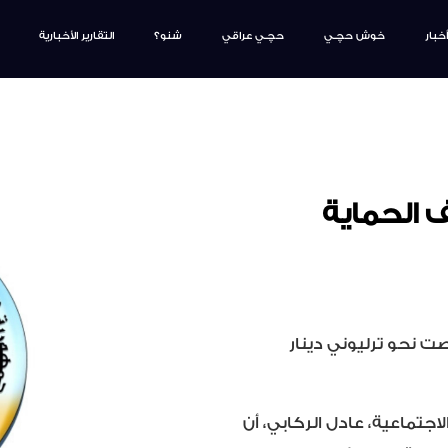
أخبار
خوش حچـي
حچـي عراقي
شنو؟
التقارير الأخبارية
 الحماية
مل والشؤون الاجتماعية إن موازنة 2021 خصصت نحو ترليوني دينار
جتماعية، عادل الركابي، أن