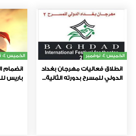
الخميس 04 نوفمبر
الخميس 04 نوفمبر
انطلاق فعاليات مهرجان بغداد
انضمام ال
الدولي للمسرح بدورته الثانية...
باريس للت