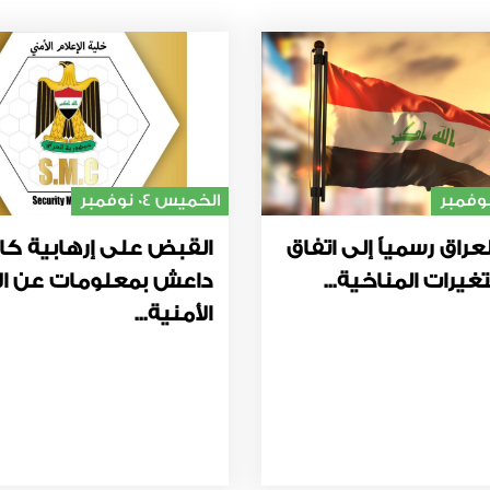
الخميس 04 نوفمبر
عراق رسمياً إلى اتفاق
القبض على إرهابية كا
غيرات المناخية...
داعش بمعلومات عن ال
الأمنية...