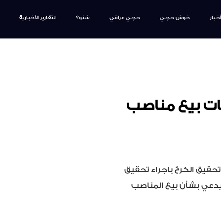
أخبار
خوش حچـي
حچـي عراقي
شنو؟
التقارير الأخبارية
مات بيع مناصب
تحقيق الكرخ باجراء تحقيق
يدعي بشأن بيع المناصب