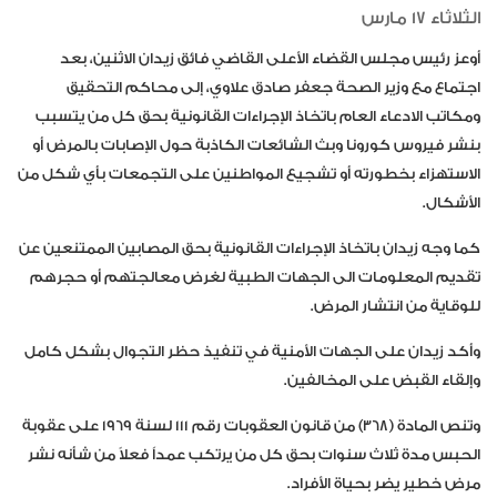
الثلاثاء 17 مارس
أوعز رئيس مجلس القضاء الأعلى القاضي فائق زيدان الاثنين، بعد
اجتماع مع وزير الصحة جعفر صادق علاوي، إلى محاكم التحقيق
ومكاتب الادعاء العام باتخاذ الإجراءات القانونية بحق كل من يتسبب
بنشر فيروس كورونا وبث الشائعات الكاذبة حول الإصابات بالمرض أو
الاستهزاء بخطورته أو تشجيع المواطنين على التجمعات بأي شكل من
الأشكال.
كما وجه زيدان باتخاذ الإجراءات القانونية بحق المصابين الممتنعين عن
تقديم المعلومات الى الجهات الطبية لغرض معالجتهم أو حجرهم
للوقاية من انتشار المرض.
وأكد زيدان على الجهات الأمنية في تنفيذ حظر التجوال بشكل كامل
وإلقاء القبض على المخالفين.
وتنص المادة (368) من قانون العقوبات رقم 111 لسنة 1969 على عقوبة
الحبس مدة ثلاث سنوات بحق كل من يرتكب عمداً فعلاً من شأنه نشر
مرض خطير يضر بحياة الأفراد.