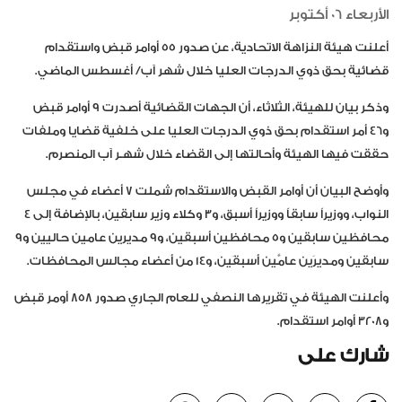
الأربعاء 06 أكتوبر
أعلنت هيئة النزاهة الاتحادية، عن صدور 55 أوامر قبض واستقدام
قضائية بحق ذوي الدرجات العليا خلال شهر آب/ أغسطس الماضي.
وذكر بيان للهيئة، الثلاثاء، أن الجهات القضائية أصدرت 9 أوامر قبض
و46 أمر استقدام بحق ذوي الدرجات العليا على خلفية قضايا وملفات
حققت فيها الهيئة وأحالتها إلى القضاء خلال شهـر آب المنصرم.
وأوضح البيان أن أوامر القبض والاستقدام شملت 7 أعضاء في مجلس
النواب، ووزيراً سابقاً ووزيراً أسبق، و3 وكلاء وزير سابقين، بالإضافة إلى 4
محافظين سابقين و5 محافظين أسبقين، و9 مديرين عامين حاليين و9
سابقين ومديرَين عامَّين أسبقَين، و14 من أعضاء مجالس المحافظات.
وأعلنت الهيئة في تقريرها النصفي للعام الجاري صدور 858 أومر قبض
و3208 أوامر استقدام.
شارك على