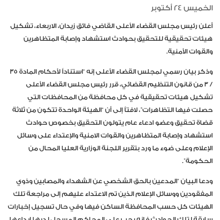
الخميس 24 أكتوبر
أعلن رئيس مجلس القضاء الأعلى القاضي فائق زيدان، الاربعاء، تشكيل
هيئات تحقيقية للتحقيق ‏بحوادث استشهاد وإصابة المتظاهرين
والقوات الأمنية‎.‎
وذكر بيان رسمي لمجلس القضاء الأعلى إنه “استناداً لأحكام المادة 35
/ 3 من قانون التنظيم ‏القضائي، قرر رئيس مجلس القضاء الأعلى
تشكيل هيئات تحقيقية في كل محافظة من ‏المحافظات التي
حصلت فيها التظاهرات”، لافتاً إلى أن “الهيئة الواحدة تتكون من ثلاثة
قضاة ‏تحقيق وعضو ادعاء عام يتولون التحقيق بخصوص حوادث
استشهاد وإصابة المتظاهرين ‏والقوات الامنية والإعتداء على وسائل
الإعلام وعلى ضوء ما ورد بتقرير اللجنة الوزارية العليا ‏المحال من
الحكومة‎”.
ودعا البيان “المدعين بالحق الشخصي عن الشهداء والمصابين وذوي
المفقودين ‏ووسائل الإعلام الذين تم الاعتداء عليهم إلى مراجعة تلك
الهيئات كل حسب المحافظة الساكن ‏فيها وفي حال تسجيل إخبارات
سابقة لتلك الحوادث فإنه يجب على المحاكم المسجل لديها ‏إيداعها