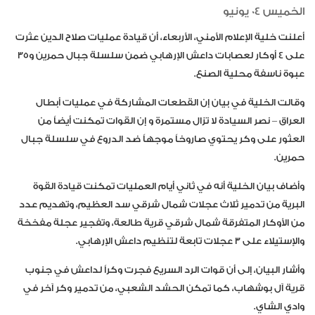
الخميس 04 يونيو
أعلنت خلية الإعلام الأمني، الأربعاء، أن قيادة عمليات صلاح الدين عثرت
على 4 أوكار لعصابات داعش الإرهابي ضمن سلسلة جبال حمرين و35
عبوة ناسفة محلية الصنع.
وقالت الخلية في بيان إن القطعات المشاركة في عمليات أبطال
العراق – نصر السيادة لا تزال مستمرة و إن القوات تمكنت أيضاً من
العثور على وكر يحتوي صاروخاً موجهاً ضد الدروع في سلسلة جبال
حمرين.
وأضاف بيان الخلية أنه في ثاني أيام العمليات تمكنت قيادة القوة
البرية من تدمير ثلاث عجلات شمال شرقي سد العظيم، وتهديم عدد
من الأوكار المتفرقة شمال شرقي قرية طالعة، وتفجير عجلة مفخخة
والإستيلاء على 3 عجلات تابعة لتنظيم داعش الإرهابي.
وأشار البيان، إلى أن قوات الرد السريع فجرت وكراً لداعش في جنوب
قرية آل بوشهاب، كما تمكن الحشد الشعبي، من تدمير وكر آخر في
وادي الشاي.