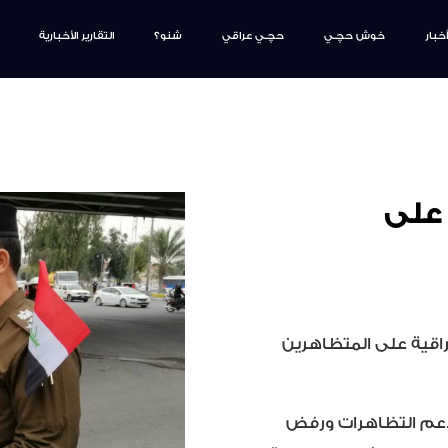
أخبار
خوش حچـي
حچـي عراقي
شنو؟
التقارير الأخبارية
م على
عراقية على المتظاهرين
دعم التظاهرات ورفض