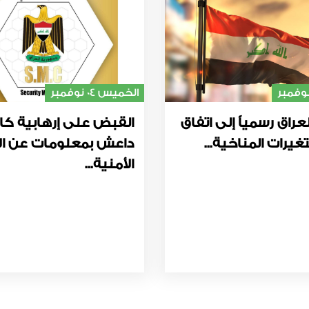
الخميس 04 نوفمبر
عراق رسمياً إلى اتفاق
القبض على إرهابية كا
غيرات المناخية...
داعش بمعلومات عن ال
الأمنية...