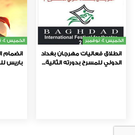
الخميس 04 نوفمبر
الخميس 04 نوفمبر
انطلاق فعاليات مهرجان بغداد
انضمام ال
الدولي للمسرح بدورته الثانية...
باريس للت