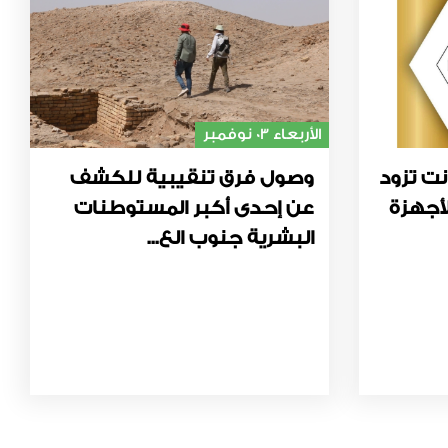
الأربعاء 03 نوفمبر
نت تزود
وصول فرق تنقيبية للكشف
أجهزة
عن إحدى أكبر المستوطنات
البشرية جنوب الع...