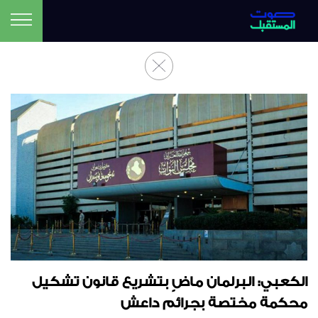
الكعبي: البرلمان ماضٍ بتشريع قانون تشكيل
محكمة مختصة بجرائم داعش