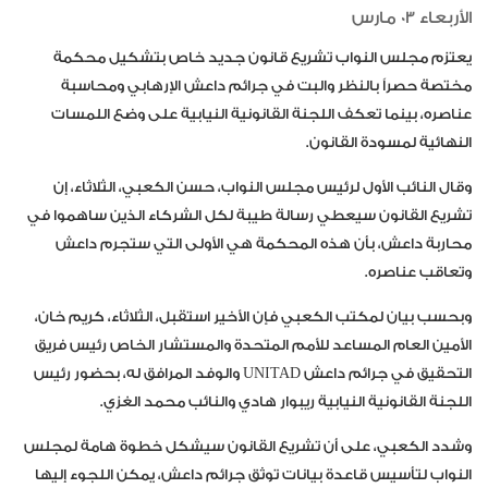
الأربعاء 03 مارس
يعتزم مجلس النواب تشريع قانون جديد خاص بتشكيل محكمة
مختصة حصراً بالنظر والبت في جرائم داعش الإرهابي ومحاسبة
عناصره، بينما تعكف اللجنة القانونية النيابية على وضع اللمسات
النهائية لمسودة القانون.
وقال النائب الأول لرئيس مجلس النواب، حسن الكعبي، الثلاثاء، إن
تشريع القانون سيعطي رسالة طيبة لكل الشركاء الذين ساهموا في
محاربة داعش، بأن هذه المحكمة هي الأولى التي ستجرم داعش
وتعاقب عناصره.
وبحسب بيان لمكتب الكعبي فإن الأخير استقبل، الثلاثاء، كريم خان،
الأمين العام المساعد للأمم المتحدة والمستشار الخاص رئيس فريق
التحقيق في جرائم داعش UNITAD والوفد المرافق له، بحضور رئيس
اللجنة القانونية النيابية ريبوار هادي والنائب محمد الغزي.
وشدد الكعبي، على أن تشريع القانون سيشكل خطوة هامة لمجلس
النواب لتأسيس قاعدة بيانات توثق جرائم داعش، يمكن اللجوء إليها