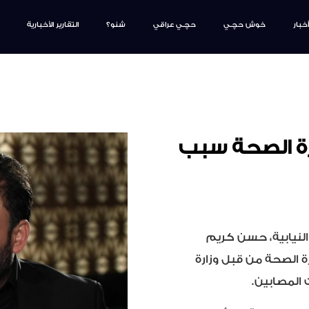
أخبار
خوش حچـي
حچـي عراقي
شنو؟
التقارير الأخبارية
رة الصحة سبب
النيابية، حسن كريم
مليار دينار إلى وزارة الصحة من قبل وزارة
 المصابين.