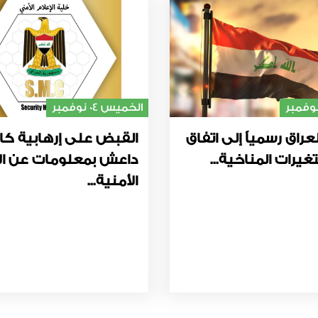
الخميس 04 نوفمبر
عراق رسمياً إلى اتفاق
القبض على إرهابية كا
غيرات المناخية...
داعش بمعلومات عن ال
الأمنية...