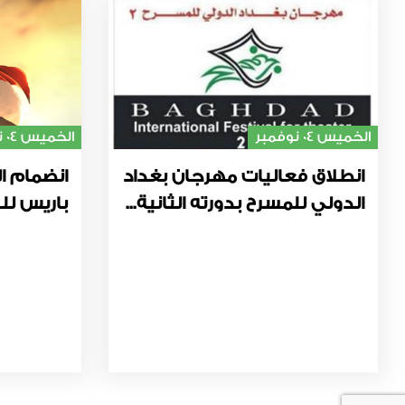
الخميس 04 نوفمبر
الخميس 04 نوفمبر
انطلاق فعاليات مهرجان بغداد
انضمام ال
الدولي للمسرح بدورته الثانية...
باريس للت