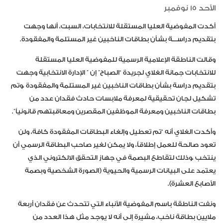
الأحد 15 نوفمبر
أكدت المفوضية العليا المستقلة للانتخابات، السبت، أنها وجهت
بتقديم دراســـة بشأن بطاقات الناخبين غير المستلمة والمفقودة.
وقالت الناطقة الإعلامية الرسمية للمفوضية العليا المستقلة
للانتخابات جمانة الغلاي لجريدة “الصباح” إن ” الإدارة الانتخابية وجهت
بتقديم دراسة بشأن بطاقات الناخبين غير المستلمة والمفقودة ،وتم
تشكيل لجان تحقيقية لمعرفة ملابسات حادث فقدان عدد من
بطاقات الناخبين ومعرفة الموظفين المقصرين ومعاقبتهم قانونياً”.
وأكدت الغلاي أنه “تم تعطيل وإلغاء البطاقات المفقودة كافة، ولن
تعود صالحة للعمل إطلاقاً، ولا يمكن لغير صاحب البطاقة الرسمي أن
ينتخب ،وذلك لتقاطع البصمة في جهاز التحقق الالكتروني الذي
يعتمد على البيانات الرسمية والحيوية (الصورة الشخصية وبصمة
الأصابع العشرة).
ونفت الناطقة باسم المفوضية الأنباء التي تتحدث عن فقدان أربعة
ملايين بطاقة ناخب، مشيرة إلى أنه لا يوجد مثل هذا العدد من