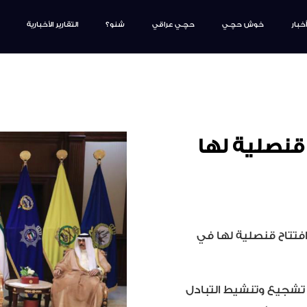
أخبار
خوش حچـي
حچـي عراقي
شنو؟
التقارير الأخبارية
 قنصلية لها
فتتاح قنصلية لها في
شجيع وتنشيط التبادل