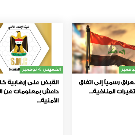
الخميس 04 نوفمبر
عراق رسمياً إلى اتفاق
القبض على إرهابية كا
غيرات المناخية...
داعش بمعلومات عن ال
الأمنية...