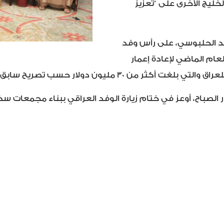
لخليج الأخرى على “تعزيز
مد الحلبوسي، على رأس وفد
م الماضي لإعادة إعمار
تصريح سابق لأمين عام مجلس الوزراء، حميد الغزي.
بار الصباح، أوعز في ختام زيارة الوفد العراقي ببناء مجمعات