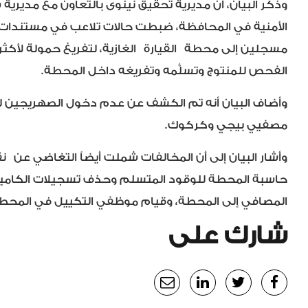
وذكر البيان، أن مديرية تحقيق نينوى بالتعاون مع مديري
الأمنية في المحافظة، ضبطت حالات تلاعب في مستندات
مسجلين إلى محطة القيارة الغازية، لتفريغ حمولة لأكثر من
الفحص للمنتوج وتسلُّمه وتفريغه داخل المحطة.
وأضاف البيان أنه تم الكشف عن عدم دخول الصهريجين للم
مصفيي بيجي وكركوك.
وأشار البيان إلى أن المخالفات شملت أيضاً التغاضي عن ن
المصافي إلى المحطة، وقيام موظفي التكييل في المحطة
شارك على