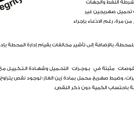
ة شرطة النفط والجهات
 تحميل صهريجين غير
 مرة، رغم الادّعاء بإجراء
حطة، بالإضافة إلى تأشير مخالفات بقيام إدارة المحطة بإد
قوصات مثبتة في بـوجـرات التحـميل وشهـادة الـتـكـييـل مع 
 باحتساب الكمية دون ذكر النقص.