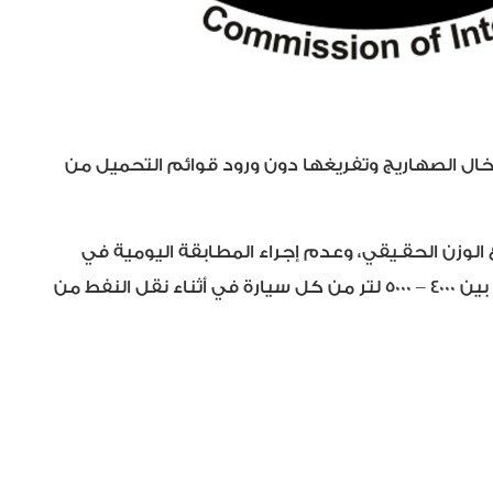
خال الصهاريج وتفريغها دون ورود قوائم التحميل من
الوزن الحقـيقي، وعدم إجراء المطابقة اليومية في
حاسبة المحطة للوقود المتسلم وحذف تسجيلات الكاميرات، وضبط صهريج محمل بمادة زين الغاز؛ لوجود نقص يتراوح بين 4000 – 5000 لتر من كل سيارة في أثناء نقل النفط من