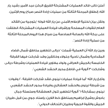
أعلن نائب قائد العمليات المشتركة الفريق الركن عبد الأمير رشيد يار
الله، إنطلاق المرحلة الثالثة من عمليات إرادة النصر صباح يوم الإثنين.
ونقل بيان لخلية الإعلام الأمني عن يار الله قوله “بتوجيه من القائد
العام للقوات المسلحة وبإشراف قيادة العمليات المشتركة، انطلقت
على بركة الله بالساعة السادسة من صباح هذا اليوم المرحلة الثالثة
من عملية إرادة النصر”.
وبين يار الله أن العملية شملت “ديالى لتطهير مناطق شمال قضاء
المقدادية وشمال ناحية جلولاء وخانقين وقد شاركت فيها الفرقة
الخامسة بالجيش العراقي ولواء مغاوير قيادة العمليات وشرطة ديالى
وشاركت ٣ ألوية في قاطع محور الحشد الشعبي”.
وتابع يار الله “أما قيادة عمليات نينوى فقد شاركت الفرقة ٢٠ وقوات
من شرطة نينوى والحشد العشائري وقيادة محور الحشد الشعبي
نينوى بمشاركة ٦ ألوية لتطهير تلول العطشانة وسلسلة جبال
بادوش وشيخ ابراهيم ومناطق خط اللاين، بإسناد جوي من قبل طيران
الجيش والقوة الجوية وطيران التحالف الدولي”.