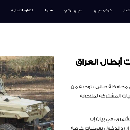
أخبار
خوش حچـي
حچـي عراقي
شنو؟
التقارير الأخبارية
 أبطال العراق
ي محافظة ديالى بتوجيه من
يات المشتركة لملاحقة
لشمري، في بيان إن
ان والدخول بعمليات خاصة