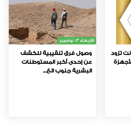
الأربعاء 03 نوفمبر
نت تزود
وصول فرق تنقيبية للكشف
أجهزة
عن إحدى أكبر المستوطنات
البشرية جنوب الع...