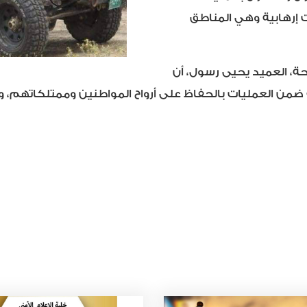
 إرهابية وهي المناطق
ة، العميد يحيى رسول، أن
ن العمليات بالحفاظ على أرواح المواطنين وممتلكاتهم، وال