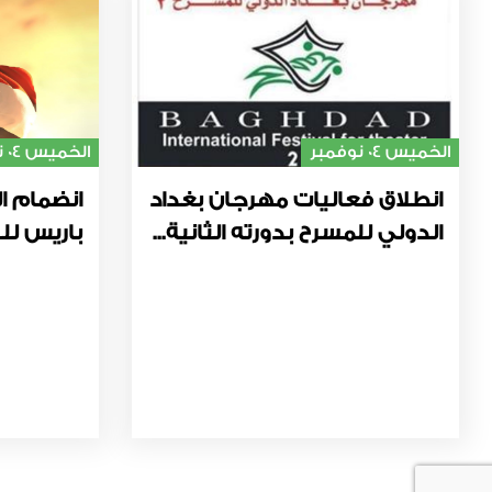
الخميس 04 نوفمبر
الخميس 04 نوفمبر
انطلاق فعاليات مهرجان بغداد
انضمام ال
الدولي للمسرح بدورته الثانية...
باريس للت