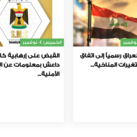
الخميس 04 نوفمبر
عراق رسمياً إلى اتفاق
القبض على إرهابية كا
غيرات المناخية...
داعش بمعلومات عن ال
الأمنية...