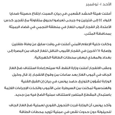
الأحد 01 نوفمبر
أعلنت هيئة الحشد الشعبي في بيان، السبت، ارتفاع حصيلة ضحايا
اللواء 44 إلى قتيلين و5 جرحى تعرضوا لحروق متفاوتة مع تفجير كدس
الأعتدة، إثر انفجار أنبوب للغاز في منطقة النجمي في قضاء الرميثة
بمحافظة المثنى.
وكانت خلية الإعلام الأمني أعلنت في وقت سابق عن وفاة طفلين
وإصابة 28 آخرين في انفجار الأنبوب الناقل للغاز الجاف من البصرة إلى
بغداد والمغذي لبعض محطات الطاقة الكهربائية.
وعقب الانفجار أعلنت وزارة النفط، أنه سيتم إعادة استئناف ضخ الغاز
الجاف في أنبوب الغاز بعد ساعات من وقوع الانفجار، إذ قال وكيل
الوزارة لشؤون التوزيع، حامد يونس، في بيان إن الفرق الفنية
والهندسية تمكنت من السيطرة على الأنبوب واتخذت الإجراءات اللازمة
باستبدال المقطع المتضرر لاستئناف عملية الضخ فيه من جديد.
وأكد يونس، أن الوزارة قررت التحويل الفوري لعملية ضخ الغاز الجاف
للحيلولة دون حدوث نقص في عملية تزويد محطات الطاقة