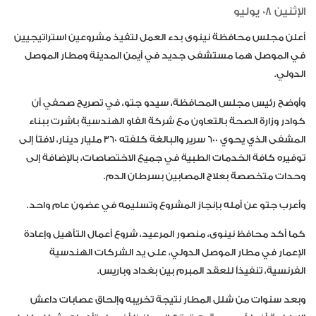
الإثنين 08 يوليو
أعلن مجلس محافظة نينوى بدء العمل لتفيذ مشروعين استراتيجيين
في الموصل هما مستشفى جديد في أيمن المدينة ومطار الموصل
الدولي.
وأوضح رئيس مجلس المحافظة، سيدو جتو، في تصريح صحفي أن
كوادر وزارة الصحة بالتعاون مع شركة الفاو الهندسية باشرت ببناء
المشفى الذي يحوي 600 سرير والبالغة كلفته 360 مليار دينار، لافتاً إلى
توفيره كافة الخدمات الطبية في جميع الاختصاصات، بالإضافة إلى
وحدات متخصصة بعلاج المصابين بسرطان الدم.
وأعرب جتو عن أمله بإنجاز المشروع وتسليمه في عضون عام واحد.
كما أكد محافظ نينوى، منصور المرعيد، شروع أعمال التأهيل وإعادة
الإعمار في مطار الموصل الدولي، على يد الشركات الهندسية
الفرنسية، تنفيذاً للعقد المبرم بين بغداد وباريس.
وبعد سنوات من شلل المطار نتيجة تخريبه وإلحاق عصابات داعش