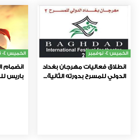
الخميس 04 نوفمبر
الخميس 04 نوفمبر
انطلاق فعاليات مهرجان بغداد
انضمام ال
الدولي للمسرح بدورته الثانية...
باريس للت