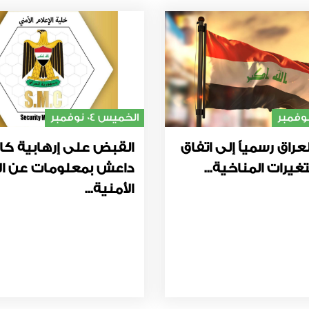
الخميس 04 نوفمبر
عراق رسمياً إلى اتفاق
القبض على إرهابية كا
غيرات المناخية...
داعش بمعلومات عن ال
الأمنية...