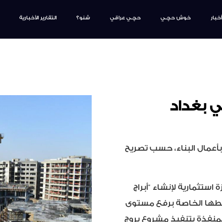
أخبار
خوش حچـي
حچـي عراقي
شنو؟
التقارير الأخبارية
ي بغداد
عمال البناء، حسب تصريح
استثمارية لإنشاء “أبراج
ططها الخاصة برفع مستوى
لمنفذة بتنفيذ مشروع بروج