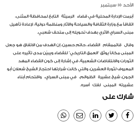
الأحد 15 سبتمبر
أبرمت الإدارة المحلية في قضاء
الرميثة
التابع لمحافظة المثنى،
اتفاقاً مع وزارة الثقافة والسياحة والآثار ومنظمة دولية، لإعادة تأهيل
مبنى السراي الأثري بهدف تحويله إلى متحف شعبي.
وقال
قائممقام
القضاء، حاتم حسين، إن الهدف من الاتفاق هو جعل
المبنى مكاناً يوثّق “العمق التاريخي” للقضاء ويبيّن مدى تأثيره على
الثورات والانتفاضات الشعبية، في إشارة إلى كون القضاء المهد
المعروف لثورة العشرين، والتي كانت شرارتها احتجاز الشيخ شعلان أبو
الجون، شيخ عشيرة
الظوالم
،
في مبنى السراي،
واقتحام أبناء
عشيرته
المبنى
لفك
أسره.
شارك على