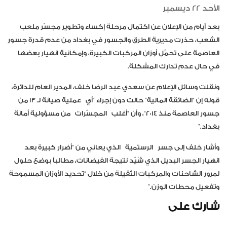
الأحد 22 ديسمبر
بعد أيام من الإعلان عن اكتمال مرحلة إكساء وتطوير مجسّر ملعب
الشعب، حذرت مديرية الطرق والجسور في بغداد من عدم قدرة جسور
العاصمة على تحمّل أوزان المركبات الكبيرة، وإمكانية انهيار بعضها
في حال عدم تدارك المشكلة.
ونقلت وسائل الإعلام عن سعدي عبد الرضا خلف، المدير العام للدائرة،
قوله إن “الضائقة المالية” حالت دون إجراء “أي
عملية صيانة لـ ١٣ من
جسور العاصمة منذ ٢٠١٤
“
، وأن “أغلب
المجسّرات
من مسؤولية أمانة
بغداد.”
وأشار خلف إلى جسر
الرستمية
الذي يعاني من “أضرار كبيرة بعد
انهيار الجسر البديل الذي شُيّد نتيجة الفيضانات، مطالباً بوضع حلول
لمرور الشاحنات والمركبات الثقيلة من خلال “تحديد الأوزان المسموحة
وتفعيل محطات الوزن.”
شارك على