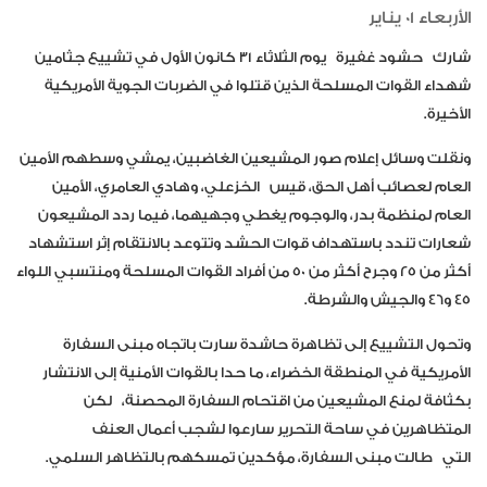
الأربعاء 01 يناير
شارك
حشود غفيرة
يوم الثلاثاء ٣١ كانون الأول في تشييع جثامين
شهداء القوات المسلحة الذين قتلوا في الضربات الجوية الأمريكية
الأخيرة.
ونقلت وسائل إعلام صور المشيعين الغاضبين، يمشي وسطهم الأمين
العام لعصائب أهل الحق، قيس
الخزعلي
، وهادي العامري، الأمين
العام لمنظمة بدر، والوجوم يغطي وجهيهما، فيما ردد المشيعون
شعارات تندد باستهداف قوات الحشد وتتوعد بالانتقام إثر استشهاد
أكثر من ٢٥ وجرح أكثر من ٥٠ من أفراد القوات المسلحة ومنتسبي اللواء
٤٥ و٤٦ والجيش والشرطة.
وتحول التشييع إلى تظاهرة حاشدة سارت باتجاه مبنى السفارة
الأمريكية في المنطقة الخضراء، ما حدا بالقوات الأمنية إلى الانتشار
بكثافة لمنع المشيعين من اقتحام السفارة المحصنة
،
لكن
المتظاهرين في ساحة التحرير سارعوا لشجب أعمال العنف
التي
طالت مبنى السفارة، مؤكدين تمسكهم بال
تظاهر السلمي.