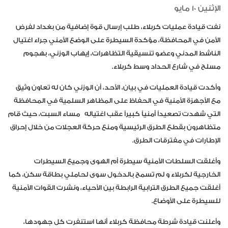
الإثنين 10 مايو
نفت قيادة عمليات كربلاء، طلب إرسال قوة إضافية من بغداد لفرض
الأمن في المحافظة، مؤكدة السيطرة على الوضع الأمني جراء اغتيال
الناشط المدني وعضو تنسيقية التظاهرات، إيهاب الوزني، بهجوم
مسلح في شارع الحداد وسط كربلاء.
وأكدت قيادة العمليات في بيان، الأحد، أن الوزني كان له تعاون وثيق
مع الأجهزة الأمنية في الحفاظ على المظاهر السلمية في المحافظة
التي شهدت تصعيداً أمنياً كبيراً عقب اغتيال
ه
مساء السبت، حيث قام
متظاهرون بقطع الطرق الرئيسية ومنع حركة العجلات من خلال إحراق
الإطارات في مفترقات الطرق.
وأغلقت السلطات الأمنية سيطرة أم الهوى وجميع السيطرات
الخارجية لكربلاء و لم تسمح بالدخول سوى لحاملي بطاقة سكن، كما
أغلقت جميع الطرق الترابية الرابطة بين الأحياء، ونشرت القوات الأمنية
للسيطرة على الأوضاع.
وأعلنت قيادة شرطة محافظة كربلاء أنها استنفرت كل جهودها،