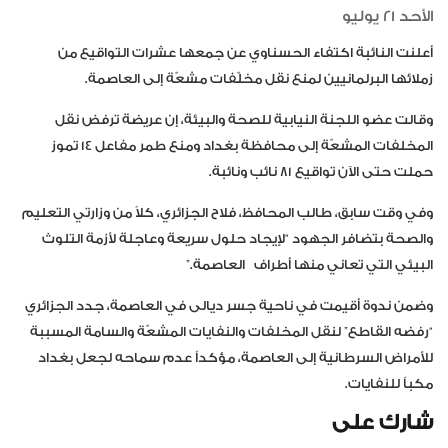
الأحد 21 يوليو
أعلنت النائبة اكتفاء الحسناوي عن جمعها عشرات التواقيع من
زملائها البرلمانيين لمنع نقل مخلّفات مشعّة إلى العاصمة.
وقالت عضو اللجنة النيابية للصحة والبيئة، إن عريضة ترفض نقل
المخلفات المشعّة إلى محافظة بغداد ومنع طمر مفاعل 14 تموز
حملت حتى الآن تواقيع 81 نائب ونائبة.
وفي وقت سابق، طالب المحافظ، فلاح الجزائري، كلاً من وزارتي التعليم
والصحة بتضافر الجهود “لإيجاد حلول سريعة وعاجلة لأزمة التلوث
البيئي التي تعاني منها أطراف العاصمة.”
وضمن ندوة أقيمت في ناحية جسر ديالى في العاصمة، جدد الجزائري
“رفضه القاطع” لنقل المخلفات والنفايات المشعّة والسامة المسببة
للأمراض السرطانية إلى العاصمة، مؤكداً عدم سماحه لجعل بغداد
مكباً للنفايات.
شارك على