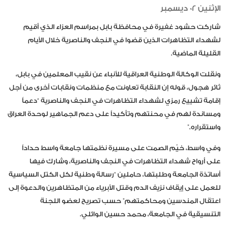
الإثنين 02 ديسمبر
شاركت حشود غفيرة في محافظة بابل بمراسم العزاء الذي أقيم
لشهداء التظاهرات الذين قضوا في النجف والناصرية خلال الأيام
القليلة الماضية.
ونقلت الوكالة الوطنية العراقية للأنباء عن نقيب المعلمين في بابل،
ثائر هجول، قوله إن النقابة تعاونت مع منظمات ونقابات أخرى من أجل
إقامة تشييع رمزي لشهداء التظاهرات في النجف والناصرية “دعماً
ومساندة لهم في محنتهم وتأكيداً على دعم الجماهير لوحدة العراق
واستقراره.”
وفي واسط، خيّم الصمت على مسيرة نظمتها جامعة واسط حداداً
على أرواح شهداء التظاهرات في النجف والناصرية، وشارك فيها
أساتذة الجامعة وطلبتها، حاملين “رسالة وطنية لكل الكتل السياسية
للعمل على إيقاف نزيف الدم وقتل الأبرياء من المتظاهرين والدعوة إلى
اعتقال المندسين ومحاكمتهم” حسب تصريح لعضو اللجنة
التنسيقية في الجامعة، محمد حسين الوائلي.