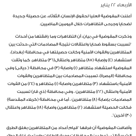
الأربعاء 22 يناير
أعلنت المفوضية العليا لحقوق الإنسان، الثلاثاء، عن حصيلة جديدة
لضحايا وجرحى التظاهرات خلال اليومين الماضيين.
وذكرت المفوضية في بيان، أن التظاهرات وما رافقتها من أحداث
“تسببت بسقوط ضحايا واعتقالات نتيجة المصادمات التي حدثت بين
المتظاهرين والقوات الأمنية وكانت حصيلتها في محافظة (بغداد)،
استشهاد (4) وإصابة (85) متظاهر واعتقال(36) متظاهر، كما وثقت
المفوضية استشهاد متظاهر (1) واصابة (3) في محافظة ( ديالى) وفي
محافظة (البصرة)، تسببت المصادمات بين المتظاهرين والقوات
الأمنية باستشهاد (3) متظاهرين واصابة (1) متظاهر و (24) من القوات
الأمنية واعتقال (22) متظاهرين ، وفي محافظة (ذي قار) تسببت
المصادمات بإصابة (8) متظاهرين ، أما في محافظة (كربلاء المقدسة)
فكانت الحصيلة استشهاد (2) متظاهرين واصابة (18) متظاهر واعتقال
(30) آخرين”.
وأضافت المفوضية أن فرقها “قيام أعداد من المتظاهرين بغلق الطرق
الرئيسة التي تربط بين المحافظات وحرق الإطارات واستمرار غلق الدوائر