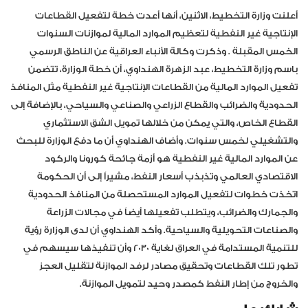
أعلنت وزارة التخطيط، الاثنين، أنها أعدت خطة لتفعيل القطاعات
الإنتاجية غير النفطية لتعظيم الموارد المالية لموازنات السنوات
الخمس المقبلة . وذكرت وكالة الأنباء العراقية عن الناطق الرسمي
باسم وزارة التخطيط، عبد الزهرة الهنداوي، أن خطة الوزارة، تتضمن
تفعيل الموارد المالية من القطاعات الإنتاجية غير النفطية مثل المنافذ
الحدودية والضرائب والقطاع الزراعي والصناعي والسياحي، بالإضافة إلى
القطاع الخاص، والتي يمكن من خلالها تمويل الشق الاستثماري
والتشغيلي لخمس سنوات. وأضاف الهنداوي أن ما دفع الوزارة للبحث
عن الموارد المالية غير النفطية هو أزمة جائحة كورونا والركود
الاقتصادي العالمي وتذبذب أسعار النفط، مشيراً إلى أن الحكومة
اتخذت خطوات لتفعيل الموارد المستحصلة من المنافذ الحدودية
والجمارك والضرائب، ويتطلب تفعيلها أيضاً في مجالات الزراعة
والصناعات التحويلية والسياحية. وأكد الهنداوي أن لدى الوزارة رؤية
للتنمية المستدامة في العراق لغاية 2030 وأن تنفيذها سيسهم في
تطور تلك القطاعات وتحقيق مصادر لرفد الموازنة لتقليل العجز
والخروج من إطار النفط كمصدر وحيد لتمويل الموازنة.