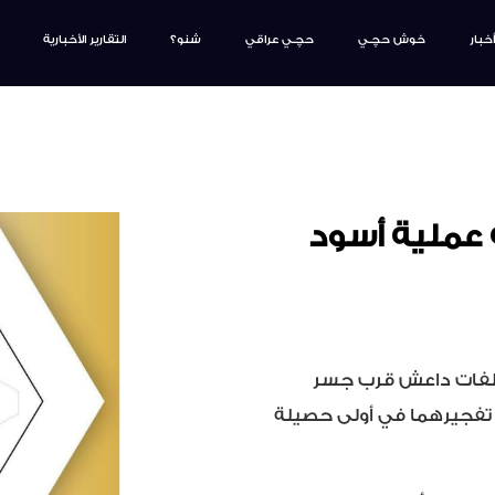
أخبار
خوش حچـي
حچـي عراقي
شنو؟
التقارير الأخبارية
 عملية أسود
مخلفات داعش قرب جسر
 تفجيرهما في أولى حصيلة