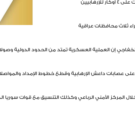
وقالت خلية الاعلام الامني، في بيان إن القوات الأمنية عثرت على 4 أوكار للإرهابيين
اء ثلاث محافظات عراقية
خفاجي إن العملية العسكرية تمتد من الحدود الدولية وصولا
لى عصابات داعش الإرهابية وقطع خطوط الإمداد والمواصلات وم
ل المركز الأمني الرباعي وكذلك التنسيق مع قوات سوريا الد