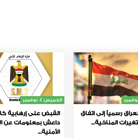
الخميس 04 نوفمبر
عراق رسمياً إلى اتفاق
القبض على إرهابية كا
غيرات المناخية...
داعش بمعلومات عن ال
الأمنية...