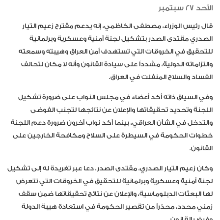
الأحد 27 سبتمبر
قال رئيس الوزراء، مصطفى الكاظمي، إنه يدعم مقترح زعيم التيار
الصدري مقتدى الصدر بتشكيل لجنة أمنية وعسكرية وبرلمانية
للتحقيق في الخروقات التي تستهدف أمن العراق وهيبته وسمعته
والتزاماته الدولية، مشدداً على سيادة القانون وأنه لا مكان لتحالف
الفساد والسلاح المنفلت في العراق.
وفي السياق ذاته أكد أعضاء في مجلس النواب على ضرورة تشكيل
اللجنة وتحديد تحقيقاتها والإعلان عن نتائجها لتجنب الفوضى
والتدخل في الشأن العراقي، بينما أكد نواب آخرون ضرورة دعم اللجنة
خطوات الحكومة في السيطرة على السلاح ومكافحة الخارجين على
القانون.
وكان زعيم التيار الصدري، مقتدى الصدر، دعا عبر تغريدة له إلى تشكيل
لجنة أمنية وعسكرية وبرلمانية للتحقيق في الخروقات التي تتعرض
لها البعثات الدبلوماسية، والإعلان عن نتائج تحقيقاتها ضمن سقف
زمني محدد، محذراً من تقصير الحكومة في استعادة هيبة الدولة
وفرض القانون.