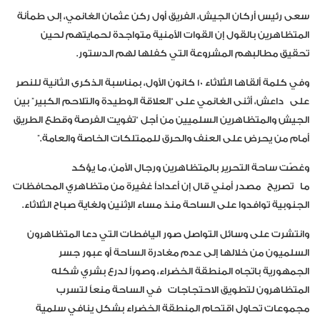
سعى رئيس أركان الجيش، الفريق أول ركن عثمان الغانمي، إلى طمأنة
المتظاهرين بالقول إن القوات الأمنية متواجدة لحمايتهم لحين
تحقيق مطالبهم المشروعة التي كفلها لهم الدستور.
وفي كلمة ألقاها الثلاثاء ١٠ كانون الأول، بمناسبة الذكرى الثانية للنصر
على
داعش
، أثنى الغانمي على “العلاقة الوطيدة والتلاحم الكبير” بين
الجيش والمتظاهرين السلميين من أجل “تفويت الفرصة وقطع الطريق
أمام من يحرض على العنف والحرق للممتلكات الخاصة والعامة.”
وغصّت ساحة التحرير بالمتظاهرين ورجال الأمن، ما يؤكد
ما
تصريح
مصدر أمني قال إن أعداداً غفيرة من متظاهري المحافظات
الجنوبية توافدوا على الساحة منذ مساء الإثنين ولغاية صباح الثلاثاء.
وانتشرت على وسائل التواصل صور اليافطات التي دعا المتظاهرون
السلميون من خلالها إلى عدم مغادرة الساحة أو عبور جسر
الجمهورية باتجاه المنطقة الخضراء، وصوراً لدرع بشري شكله
المتظاهرون لتطويق ال
احتجاجات
في الساحة منعاً لتسرب
مجموعات تحاول اقتحام المنطقة الخضراء بشكل ينافي سلمية