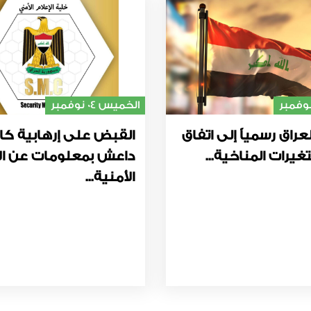
الخميس 04 نوفمبر
عراق رسمياً إلى اتفاق
القبض على إرهابية كا
غيرات المناخية...
داعش بمعلومات عن ال
الأمنية...