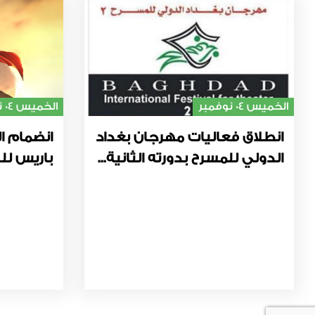
الخميس 04 نوفمبر
الخميس 04 نوفمبر
انطلاق فعاليات مهرجان بغداد
انضمام ال
الدولي للمسرح بدورته الثانية...
باريس للت