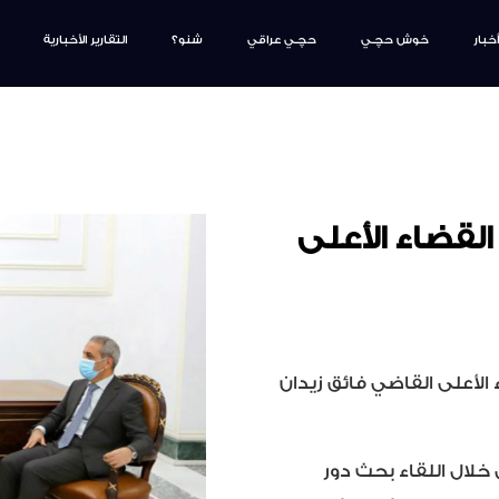
أخبار
خوش حچـي
حچـي عراقي
شنو؟
التقارير الأخبارية
قضاء الأعلى
لأعلى القاضي فائق زيدان
خلال اللقاء بحث دور